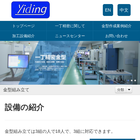
EN
中文
トップページ
一丁精密に関して
金型作成案例紹介
加工設備紹介
ニュースセンター
お問い合わせ
金型組み立て
分類
設備の紹介
金型組み立ては3組の人で18人で、3組に対応できます。